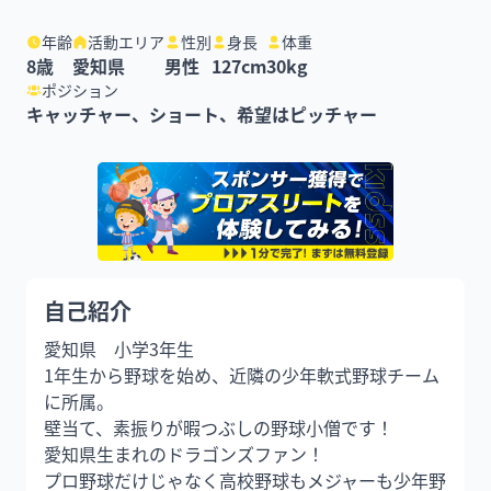
年齢
活動エリア
性別
身長
体重
8
歳
愛知県
男性
127
cm
30
kg
ポジション
キャッチャー、ショート、希望はピッチャー
自己紹介
愛知県　小学3年生

1年生から野球を始め、近隣の少年軟式野球チーム
に所属。

壁当て、素振りが暇つぶしの野球小僧です！

愛知県生まれのドラゴンズファン！

プロ野球だけじゃなく高校野球もメジャーも少年野