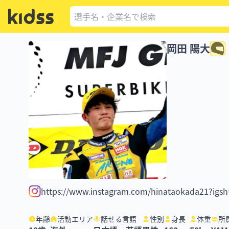
岡田 陽大
https://www.instagram.com/hinataokada21?igs
年齢
活動エリア
話せる言語
性別
身長
体重
所