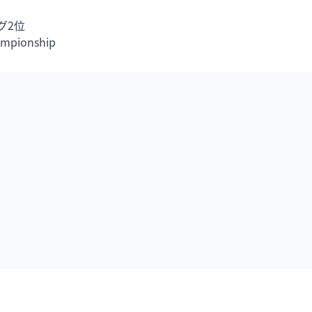
2位

mpionship 