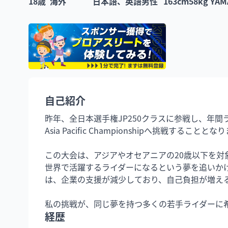
18
歳
海外
日本語、英語
男性
163
cm
58
kg
YAM
自己紹介
昨年、全日本選手権JP250クラスに参戦し、年間ラン
Asia Pacific Championshipへ挑戦することとな
この大会は、アジアやオセアニアの20歳以下を
世界で活躍するライダーになるという夢を追いか
は、企業の支援が減少しており、自己負担が増える
私の挑戦が、同じ夢を持つ多くの若手ライダーに
経歴